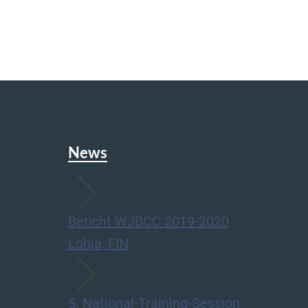
News
Bericht WJBCC 2019-2020
Lohja, FIN
5. National-Training-Session