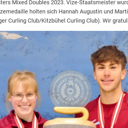
ters Mixed Doubles 2023. Vize-Staatsmeister wur
zemedaille holten sich Hannah Augustin und Marti
er Curling Club/Kitzbühel Curling Club). Wir gratul