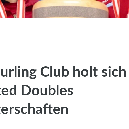
urling Club holt sic
xed Doubles
terschaften