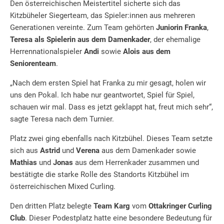
Den österreichischen Meistertitel sicherte sich das
Kitzbüheler Siegerteam, das Spieler:innen aus mehreren
Generationen vereinte. Zum Team gehörten
Juniorin Franka
,
Teresa als Spielerin aus dem Damenkader
, der ehemalige
Herrennationalspieler
Andi
sowie
Alois aus dem
Seniorenteam
.
„Nach dem ersten Spiel hat Franka zu mir gesagt, holen wir
uns den Pokal. Ich habe nur geantwortet, Spiel für Spiel,
schauen wir mal. Dass es jetzt geklappt hat, freut mich sehr“,
sagte Teresa nach dem Turnier.
Platz zwei ging ebenfalls nach Kitzbühel. Dieses Team setzte
sich aus
Astrid
und
Verena
aus dem Damenkader sowie
Mathias
und
Jonas
aus dem Herrenkader zusammen und
bestätigte die starke Rolle des Standorts Kitzbühel im
österreichischen Mixed Curling.
Den dritten Platz belegte
Team Karg
vom
Ottakringer Curling
Club
. Dieser Podestplatz hatte eine besondere Bedeutung für