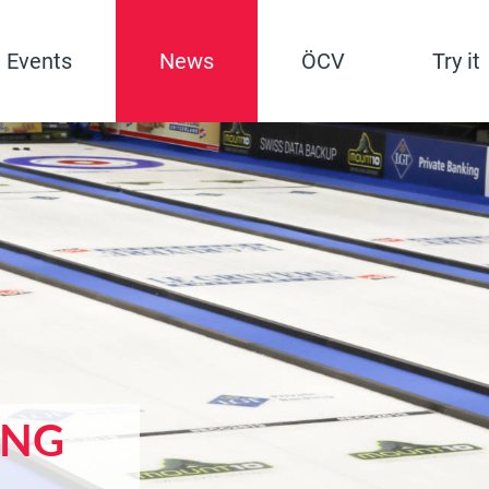
Events
News
ÖCV
Try it
ING