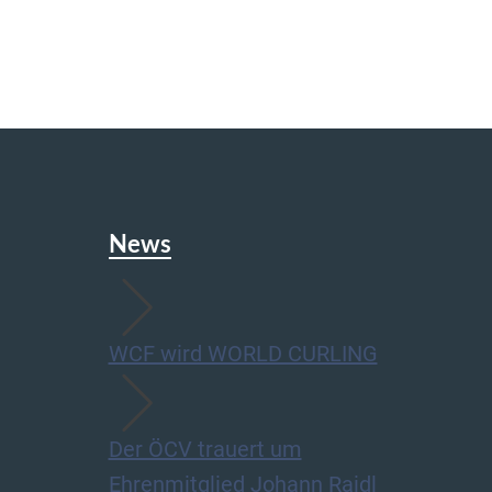
News
WCF wird WORLD CURLING
Der ÖCV trauert um
Ehrenmitglied Johann Raidl