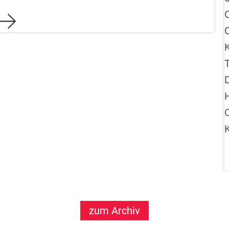
C
T
C
K
zum Archiv