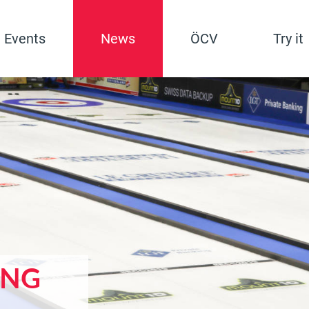
Events
News
ÖCV
Try it
ING