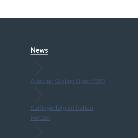
News
Austrian Curling Open 2023
Curlingerfolg im hohen
Norden