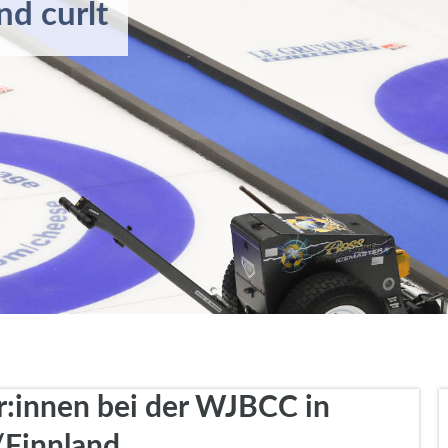
nd curlt
r:innen bei der WJBCC in
/Finnland